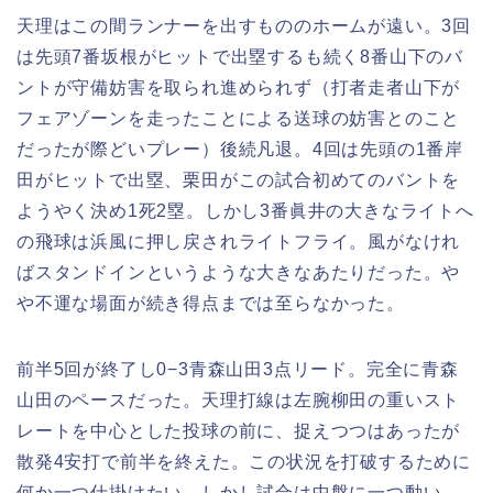
天理はこの間ランナーを出すもののホームが遠い。3回
は先頭7番坂根がヒットで出塁するも続く8番山下のバ
ントが守備妨害を取られ進められず（打者走者山下が
フェアゾーンを走ったことによる送球の妨害とのこと
だったが際どいプレー）後続凡退。4回は先頭の1番岸
田がヒットで出塁、栗田がこの試合初めてのバントを
ようやく決め1死2塁。しかし3番眞井の大きなライトへ
の飛球は浜風に押し戻されライトフライ。風がなけれ
ばスタンドインというような大きなあたりだった。や
や不運な場面が続き得点までは至らなかった。
前半5回が終了し0−3青森山田3点リード。完全に青森
山田のペースだった。天理打線は左腕柳田の重いスト
レートを中心とした投球の前に、捉えつつはあったが
散発4安打で前半を終えた。この状況を打破するために
何か一つ仕掛けたい。しかし試合は中盤に一つ動い