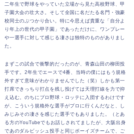
二年生で野球をやっていた立場から見た高校野球、甲
子園大会の壮大さ。そして全国に名だたる名門・強豪
校同士のぶつかり合い。特に今思えば貴重な「自分よ
り年上の世代の甲子園」であっただけに、ワンプレー
や一選手に対して感じる凄さは独特のものがありまし
た。
まずこの試合で衝撃的だったのが、青森山田の柳田投
手です。2年生でエースで4番、当時の僕にはもう規格
外すぎて意味がわかりませんでした（笑）しかも第一
打席できっちり打点を残し投げては天理打線を力で抑
え込む。のちにプロ野球・ロッテに入団するわけです
が、こういう規格外な選手がプロに行くんだなと、し
みじみその凄さを感じた選手でもありました。（とあ
る方のYouTubeでもお話しされてましたが、大阪出身
であのダルビッシュ投手と同じボーイズチームで、ご