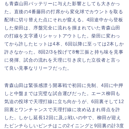
も青森山田バッテリーに与えた影響としても大きかっ
た。直後の4番藤田の打席から変化球でカウントを取る
配球に切り替えた点にそれが窺える。4回途中から登板
した柴田は、序盤完全に流れを掴まれていた青森山田
の打線を文字通りシャットアウトした。柴田に変わっ
てから許したヒットは4本、6回以降に至っては2本しか
許さなかった。8回2/3を投げて8奪三振と持ち味を見事
に発揮、試合の流れを天理に引き戻した立役者と言っ
て良い見事なリリーフだった。
青森山田は緊張感漂う開幕戦で初回に先制、4回に中押
しと中盤までは完璧な試合運びだった。エース柳田も
気迫の投球で天理打線に立ち向かうが、6回裏そして12
回裏とワンチャンスで天理打線に攻め込まれ得点を許
した。しかし延長12回に及ぶ戦いの中で、柳田が迎え
たピンチらしいピンチはこの2イニングと9回裏の計3度