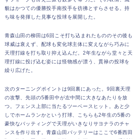
貌はかつての優勝投手南投手を彷彿とすらさせる。持
ち味を発揮した見事な投球を展開した。
青森山田の柳田は6回こそ打ち込まれたもののその後も
球威は衰えず、配球も変化球主体に変えながら巧みに
天理打線を打ち取り抑え込んだ。2年生ながら堂々と天
理打線に投げ込む姿には怪物感が漂う、貫禄の投球を
繰り広げた。
次のターニングポイントは9回裏にあった。9回裏天理
の攻撃、先頭の5番田中が左中間に大きなあたりを放
つ。フェンス上部に当たるツーベースヒット。あと少
しでホームランかという打球、こちらも2年生の5番の
豪快なバッティングで天理がいきなりサヨナラのチャ
ンスを作り出す。青森山田バッテリーはここで6番西田