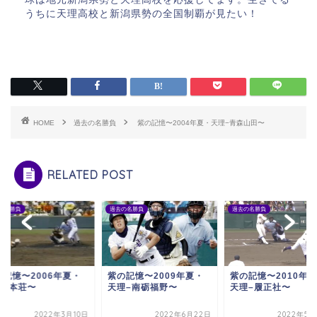
うちに天理高校と新潟県勢の全国制覇が見たい！
HOME
過去の名勝負
紫の記憶〜2004年夏・天理−青森山田〜
RELATED POST
の名勝負
過去の名勝負
過去の名勝負
の記憶〜2006年夏・
紫の記憶〜2009年夏・
紫の記憶〜2010年
理–本荘〜
天理–南砺福野〜
天理–履正社〜
2022年3月10日
2022年6月22日
2022年5月