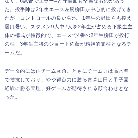
なく、6試合でエラー4と守備面も堅実なものがあっ
た。投手陣は2年生エース左腕柳田が中心的に投げてき
たが、コントロールの良い菊池、1年生の野田らも控え
層は暑い。スタメン9人中7人を2年生が占める下級生主
体の構成が特徴的で、エースで4番の2年生柳田が投打
の柱、3年生主将のショート佐藤が精神的支柱となるチ
ームだ。
データ的には両チーム互角。ともにチーム力は高水準
で拮抗しており、やや得点力に勝る青森山田と甲子園
経験に勝る天理、好ゲームが期待される顔合わせとな
った。