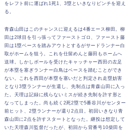
をレフト前に運ばれ1死1、3塁といきなりピンチを迎え
る。
青森山田はこのチャンスに迎えるは4番エース柳田。柳
田は2球目を引っ張ってファーストゴロ、ファースト藤
田は1塁ベースを踏みアウトとするがサードランナー白
取がホームを狙う。これを仕留めんと藤田もホームへ
送球。しかしボールを受けたキャッチャー西田の左足
が本塁を塞ぎランナー白鳥はベースを踏むことができ
ない。これを西田が本塁を塞いだと判定され走塁妨害
となり3塁ランナーが生還し、先制点は青森山田に入っ
た。天理は記録に残らないミスが続き先制を許す形と
なってしまった。尚も続く2死2塁で5番谷川がセンター
前ヒット、2塁ランナーが還り2点目。初回いきなり青
森山田に2点を許すスタートとなった。継投は想定して
いた天理森川監督だったが、初回から背番号10柴田を