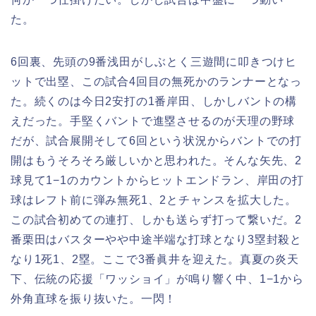
た。
6回裏、先頭の9番浅田がしぶとく三遊間に叩きつけヒ
ットで出塁、この試合4回目の無死かのランナーとなっ
た。続くのは今日2安打の1番岸田、しかしバントの構
えだった。手堅くバントで進塁させるのが天理の野球
だが、試合展開そして6回という状況からバントでの打
開はもうそろそろ厳しいかと思われた。そんな矢先、2
球見て1−1のカウントからヒットエンドラン、岸田の打
球はレフト前に弾み無死1、2とチャンスを拡大した。
この試合初めての連打、しかも送らず打って繋いだ。2
番栗田はバスターやや中途半端な打球となり3塁封殺と
なり1死1、2塁。ここで3番眞井を迎えた。真夏の炎天
下、伝統の応援「ワッショイ」が鳴り響く中、1−1から
外角直球を振り抜いた。一閃！