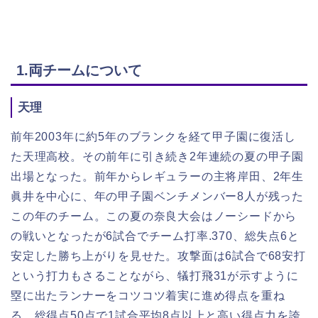
1.
両チームについて
天理
前年2003年に約5年のブランクを経て甲子園に復活し
た天理高校。その前年に引き続き2年連続の夏の甲子園
出場となった。前年からレギュラーの主将岸田、2年生
眞井を中心に、年の甲子園ベンチメンバー8人が残った
この年のチーム。この夏の奈良大会はノーシードから
の戦いとなったが6試合でチーム打率.370、総失点6と
安定した勝ち上がりを見せた。攻撃面は6試合で68安打
という打力もさることながら、犠打飛31が示すように
塁に出たランナーをコツコツ着実に進め得点を重ね
る。総得点50点で1試合平均8点以上と高い得点力を誇