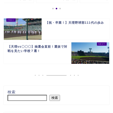
【祝・卒業！】天理野球部111代の歩み
【天理vs〇〇〇】抽選会直前！選抜で対
戦を見たい学校７選！
検索
検索