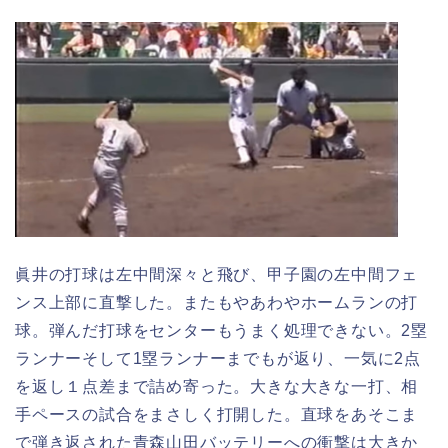
眞井の打球は左中間深々と飛び、甲子園の左中間フェ
ンス上部に直撃した。またもやあわやホームランの打
球。弾んだ打球をセンターもうまく処理できない。2塁
ランナーそして1塁ランナーまでもが返り、一気に2点
を返し１点差まで詰め寄った。大きな大きな一打、相
手ペースの試合をまさしく打開した。直球をあそこま
で弾き返された青森山田バッテリーへの衝撃は大きか