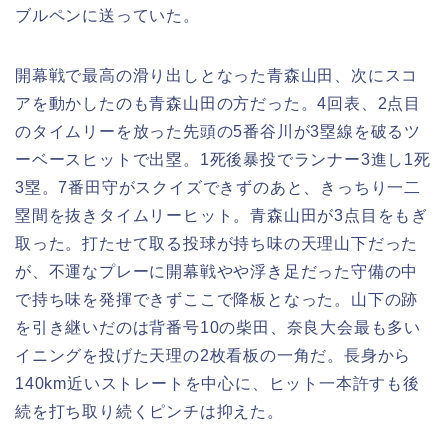
ブルペンに送っていた。
開幕戦で最高の滑り出しとなった青森山田、次にスコ
アを動かしたのも青森山田の方だった。4回表、2点目
のタイムリーを放った先頭の5番谷川が3塁線を破るツ
ーベースヒットで出塁。1死後暴投でランナー3進し1死
3塁。7番田守がスクイズできずのあと、きっちり一二
塁間を抜きタイムリーヒット。青森山田が3点目をもぎ
取った。打たせて取る投球が持ち味の天理山下だった
が、不運なプレーに開幕戦やや浮き足だった守備の中
で持ち味を発揮できずここで降板となった。山下の跡
を引き継いだのは背番号10の柴田、奈良大会最も多い
イニングを投げた天理の2枚看板の一角だ。長身から
140km近いストレートを中心に、ヒット一本許すも後
続を打ち取り続くピンチは抑えた。