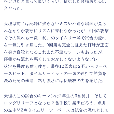
を分けたと言って良いくらい、拮抗した緊張感ある試
合だった。
天理は前半は記録に残らないミスや不運な場面が見ら
れなかなか攻守にリズムに乗れなかったが、6回の攻撃
でその流れも一変、眞井のタイムリー等で試合の流れ
を一気に引き戻した。9回裏も完全に捉えた打球が正面
を突き併殺となるこれまた不運なシーンもあったが、
序盤から流れを悪くしておかしくないようなプレー・
状況を幾度も耐え凌ぎ、最後12回裏は２死からツーベ
ースヒット、タイムリーヒットの一気の連打で勝負を
決めたその執念、粘り強さには伝統校の力を感じた。
天理のこの試合のキーマンは2年生の3番眞井、そして
ロングリリーフとなった２番手投手柴田だろう。眞井
の左中間2点タイムリーツーベースは試合の流れとして