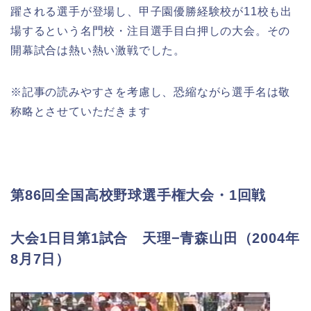
躍される選手が登場し、甲子園優勝経験校が11校も出
場するという名門校・注目選手目白押しの大会。その
開幕試合は熱い熱い激戦でした。
※記事の読みやすさを考慮し、恐縮ながら選手名は敬
称略とさせていただきます
第86
回全国高校野球選手権
大会・1
回戦
大会
1
日目第1
試合 天理
−青森山田
（
2004
年
8
月7
日）