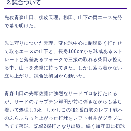
2.
試合
ついて
先攻青森山田、後攻天理。柳田、山下の両エース先発
で幕を明けた。
先に守りについた天理。変化球中心に制球良く打たせ
て取るエースの山下と、長身188cmから球威あるスト
レートと落差あるフォークで三振の取れる柴田が控え
る中、山下を先発に持ってきた。しかし落ち着かない
立ち上がり。試合は初回から動いた。
青森山田の先頭佐藤に強烈なサードゴロを打たれる
が、サードのキャプテン岸田が前に弾きながらも落ち
着いて処理し1死。しかしこの後2番白取のレフト戦へ
のふらふらっと上がった打球をレフト眞井がグラブに
当てて落球、記録2塁打となり出塁。続く加守田に初球