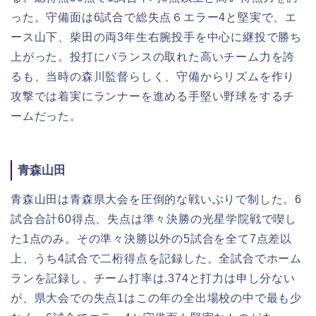
った。守備面は6試合で総失点６エラー4と堅実で、エ
ース山下、柴田の両3年生右腕投手を中心に継投で勝ち
上がった。投打にバランスの取れた高いチーム力を誇
るも、
当時の森川監督らしく、守備からリズムを作り
攻撃では着実にランナーを進める手堅い野球をするチ
ームだった。
青森山田
青森山田は青森県大会を圧倒的な戦いぶりで制した。6
試合合計60得点、失点は準々決勝の光星学院戦で喫し
た1点のみ。その準々決勝以外の5試合を全て7点差以
上、うち4試合で二桁得点を記録した。全試合でホーム
ランを記録し、チーム打率は.374と打力は申し分ない
が、県大会での失点1はこの年の全出場校の中で最も少