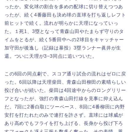
ったか。変化球の割合を多めの配球に切り替えつつあ
ったが、続く4番藤田も決め球の直球を打ち返しレフト
前ヒットで続く。流れが明らかに天理になっていっ
た。１死1、3塁となって青森山田やたまらず守りのタ
イムをとるが、続く5番田中への2球目をキャッチャー
加守田が後逸し（記録は暴投）3塁ランナー眞井が生
還。ついに天理が3−3同点に追いついた。
この6回の同点劇で、スコア通り試合の流れはゼロに戻
った。6回以降は天理柴田、青森山田柳田の素晴らしい
投げ合いが続いた。柴田は4回途中からのロングリリー
フとなったが、強打の青森山田打線を見事に抑え込ん
だ。7回に2番白取にツーベース、8回に4番柳田に内野
安打を打たれたのみで連打を許さず。直球には球威が
あり高めでもフライを打ち上げる、長身から投げ下ろ
すフォークも冴え三振も数多く奪った。その表情、風