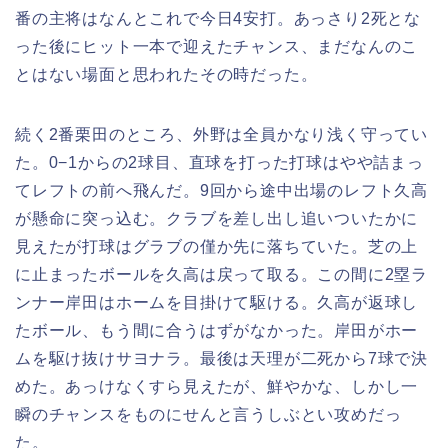
番の主将はなんとこれで今日4安打。あっさり2死とな
った後にヒット一本で迎えたチャンス、まだなんのこ
とはない場面と思われたその時だった。
続く2番栗田のところ、外野は全員かなり浅く守ってい
た。0−1からの2球目、直球を打った打球はやや詰まっ
てレフトの前へ飛んだ。9回から途中出場のレフト久高
が懸命に突っ込む。クラブを差し出し追いついたかに
見えたが打球はグラブの僅か先に落ちていた。芝の上
に止まったボールを久高は戻って取る。この間に2塁ラ
ンナー岸田はホームを目掛けて駆ける。久高が返球し
たボール、もう間に合うはずがなかった。岸田がホー
ムを駆け抜けサヨナラ。最後は天理が二死から7球で決
めた。あっけなくすら見えたが、鮮やかな、しかし一
瞬のチャンスをものにせんと言うしぶとい攻めだっ
た。