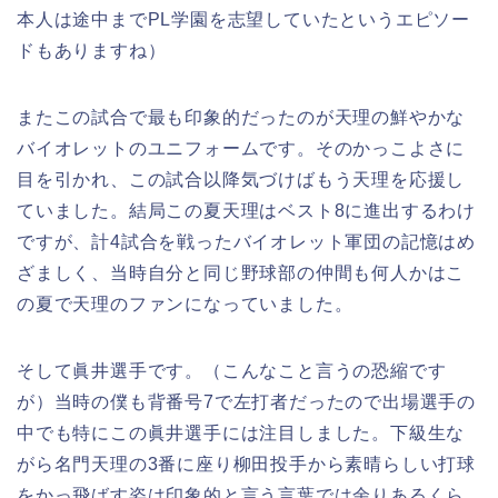
本人は途中までPL学園を志望していたというエピソー
ドもありますね）
またこの試合で最も印象的だったのが天理の鮮やかな
バイオレットのユニフォームです。そのかっこよさに
目を引かれ、この試合以降気づけばもう天理を応援し
ていました。結局この夏天理はベスト8に進出するわけ
ですが、計4試合を戦ったバイオレット軍団の記憶はめ
ざましく、当時自分と同じ野球部の仲間も何人かはこ
の夏で天理のファンになっていました。
そして眞井選手です。（こんなこと言うの恐縮です
が）当時の僕も背番号7で左打者だったので出場選手の
中でも特にこの眞井選手には注目しました。下級生な
がら名門天理の3番に座り柳田投手から素晴らしい打球
をかっ飛ばす姿は印象的と言う言葉では余りあるくら