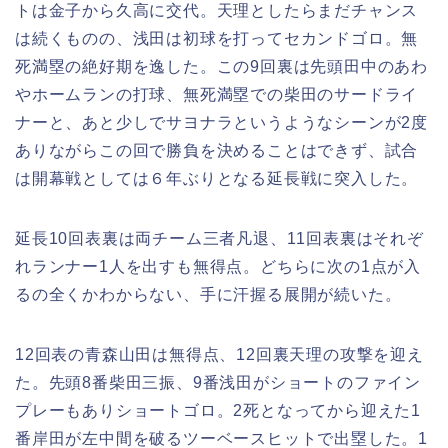
トは金子から久高に交代。天理としたらまだチャンス
は続くものの、浅田は初球を打ってセカンドゴロ。無
死満塁の絶好期を逸した。この9回裏は先頭田中のあわ
やホームランの打球、無死満塁での柴田のサードライ
ナーと、あと少しでサヨナラというようなシーンが2度
ありながらこの回で勝負を決めることはできず、試合
は開幕戦としては６年ぶりとなる延長戦に突入した。
延長10回表裏は両チーム三者凡退、11回表裏はそれぞ
れランナー1人を出すも無得点。どちらに次の1点が入
るの全くかわからない、手に汗握る展開が続いた。
12回表の青森山田は無得点、12回裏天理の攻撃を迎え
た。先頭8番柴田三振、9番浅田がショートのファイン
プレーもありショートゴロ。2死となってから迎えた1
番岸田が左中間を破るツーベースヒットで出塁した。1