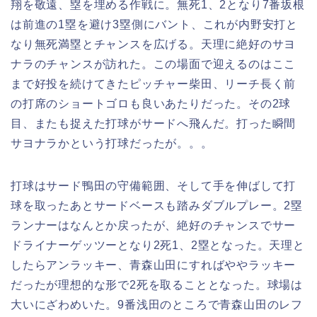
翔を敬遠、塁を埋める作戦に。無死1、2となり7番坂根
は前進の1塁を避け3塁側にバント、これが内野安打と
なり無死満塁とチャンスを広げる。天理に絶好のサヨ
ナラのチャンスが訪れた。この場面で迎えるのはここ
まで好投を続けてきたピッチャー柴田、リーチ長く前
の打席のショートゴロも良いあたりだった。その2球
目、またも捉えた打球がサードへ飛んだ。打った瞬間
サヨナラかという打球だったが。。。
打球はサード鴨田の守備範囲、そして手を伸ばして打
球を取ったあとサードベースも踏みダブルプレー。2塁
ランナーはなんとか戻ったが、絶好のチャンスでサー
ドライナーゲッツーとなり2死1、2塁となった。天理と
したらアンラッキー、青森山田にすればややラッキー
だったが理想的な形で2死を取ることとなった。球場は
大いにざわめいた。9番浅田のところで青森山田のレフ