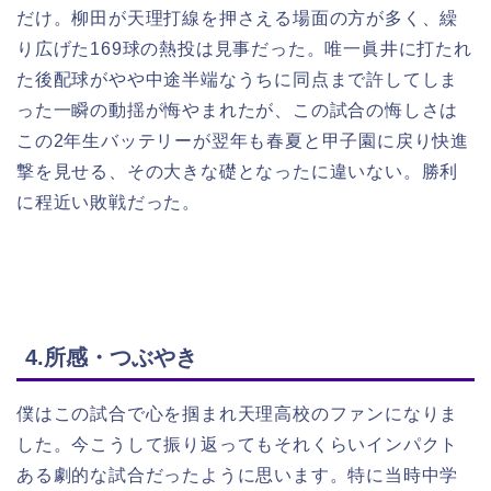
だけ。柳田が天理打線を押さえる場面の方が多く、繰
り広げた169球の熱投は見事だった。唯一眞井に打たれ
た後配球がやや中途半端なうちに同点まで許してしま
った一瞬の動揺が悔やまれたが、この試合の悔しさは
この2年生バッテリーが翌年も春夏と甲子園に戻り快進
撃を見せる、その大きな礎となったに違いない。勝利
に程近い敗戦だった。
4.所感・つぶやき
僕はこの試合で心を掴まれ天理高校のファンになりま
した。今こうして振り返ってもそれくらいインパクト
ある劇的な試合だったように思います。特に当時中学