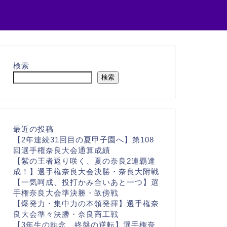
検索
検索
最近の投稿
【2年連続31回目の夏甲子園へ】第108
回選手権奈良大会通算成績
【紫の王者返り咲く、夏の奈良2連覇達
成！】選手権奈良大会決勝・奈良大附戦
【一気呵成、投打かみ合いあと一つ】選
手権奈良大会準決勝・畝傍戦
【爆発力・集中力の本領発揮】選手権奈
良大会準々決勝・奈良商工戦
【3年生の執念、終盤の逆転】選手権奈