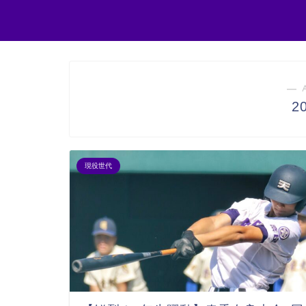
― 
2
現役世代