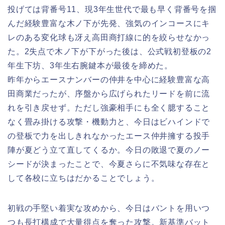
投げては背番号11、現3年生世代で最も早く背番号を掴
んだ経験豊富な木ノ下が先発、強気のインコースにキ
レのある変化球も冴え高田商打線に的を絞らせなかっ
た。2失点で木ノ下が下がった後は、公式戦初登板の2
年生下坊、3年生右腕鍵本が最後を締めた。
昨年からエースナンバーの仲井を中心に経験豊富な高
田商業だったが、序盤から広げられたリードを前に流
れを引き戻せず。ただし強豪相手にも全く臆すること
なく畳み掛ける攻撃・機動力と、今日はビハインドで
の登板で力を出しきれなかったエース仲井擁する投手
陣が夏どう立て直してくるか。今日の敗退で夏のノー
シードが決まったことで、今夏さらに不気味な存在と
して各校に立ちはだかることでしょう。
初戦の手堅い着実な攻めから、今日はバントを用いつ
つも長打構成で大量得点を奪った攻撃。新基準バット