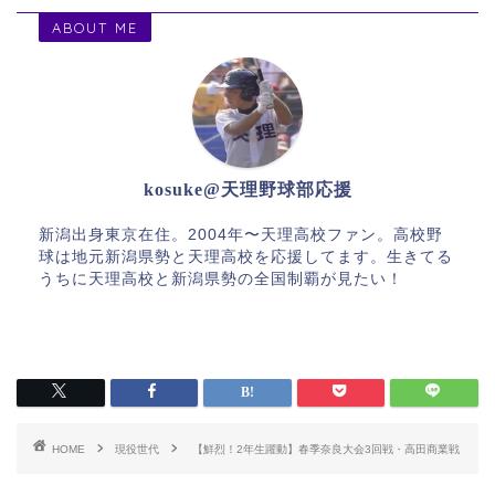
ABOUT ME
kosuke@天理野球部応援
新潟出身東京在住。2004年〜天理高校ファン。高校野
球は地元新潟県勢と天理高校を応援してます。生きてる
うちに天理高校と新潟県勢の全国制覇が見たい！
HOME
現役世代
【鮮烈！2年生躍動】春季奈良大会3回戦・高田商業戦