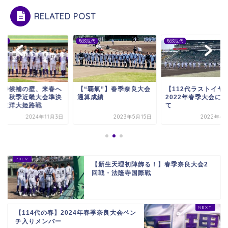
RELATED POST
世代
現役世代
現役世代
優勝候補の壁、来春へ
【“覇氣”】春季奈良大会
【112代ラストイヤ
鍵】秋季近畿大会準決
通算成績
2022年春季大会に
・東洋大姫路戦
て
2024年11月3日
2023年5月15日
2022年4月
【新生天理初陣飾る！】春季奈良大会2
回戦・法隆寺国際戦
【114代の春】2024年春季奈良大会ベン
チ入りメンバー