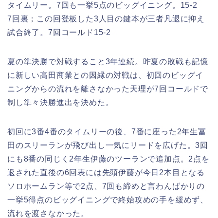
タイムリー。7回も一挙5点のビッグイニング。15-2
7回裏；この回登板した3人目の鍵本が三者凡退に抑え
試合終了。7回コールド15-2
夏の準決勝で対戦すること3年連続。昨夏の敗戦も記憶
に新しい高田商業との因縁の対戦は、初回のビッグイ
ニングからの流れを離さなかった天理が7回コールドで
制し準々決勝進出を決めた。
初回に3番4番のタイムリーの後、7番に座った2年生冨
田のスリーランが飛び出し一気にリードを広げた。3回
にも8番の同じく2年生伊藤のツーランで追加点。2点を
返された直後の6回表には先頭伊藤が今日2本目となる
ソロホームラン等で2点、7回も締めと言わんばかりの
一挙5得点のビッグイニングで終始攻めの手を緩めず、
流れを渡さなかった。