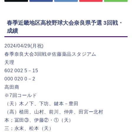
春季近畿地区高校野球大会奈良県予選 3回戦・
成績
2024/04/29(月祝)
春季奈良大会3回戦＠佐藤薬品スタジアム
天理
602 002 5－15
000 020 0－2
高田商
※7回コールド
（天）木ノ下、下坊、鍵本－豊田
（高）植田、山村、前川、仲井、田宮ー北村
本；冨田③、伊藤②・①（天）
三；永末、松本（天）