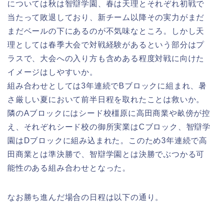
については秋は智辯学園、春は天理とそれぞれ初戦で
当たって敗退しており、新チーム以降その実力がまだ
まだベールの下にあるのが不気味なところ。しかし天
理としては春季大会で対戦経験があるという部分はプ
ラスで、大会への入り方も含めある程度対戦に向けた
イメージはしやすいか。
組み合わせとしては3年連続でBブロックに組まれ、暑
さ厳しい夏において前半日程を取れたことは救いか。
隣のAブロックにはシード校橿原に高田商業や畝傍が控
え、それぞれシード校の御所実業はCブロック、智辯学
園はDブロックに組み込まれた。このため3年連続で高
田商業とは準決勝で、智辯学園とは決勝でぶつかる可
能性のある組み合わせとなった。
なお勝ち進んだ場合の日程は以下の通り。