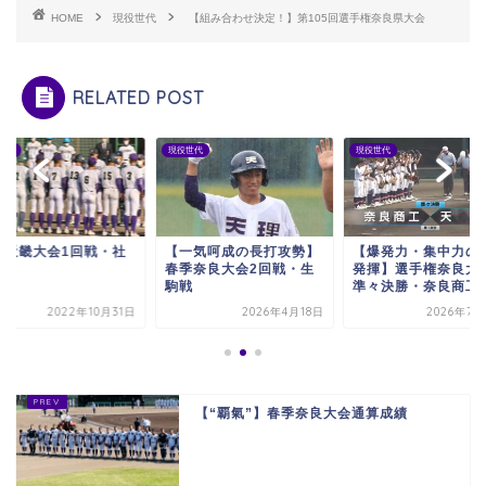
HOME
現役世代
【組み合わせ決定！】第105回選手権奈良県大会
RELATED POST
世代
現役世代
現役世代
季近畿大会1回戦・社
【一気呵成の長打攻勢】
【爆発力・集中力の
春季奈良大会2回戦・生
発揮】選手権奈良大
駒戦
準々決勝・奈良商工
2022年10月31日
2026年4月18日
2026年7月
【“覇氣”】春季奈良大会通算成績