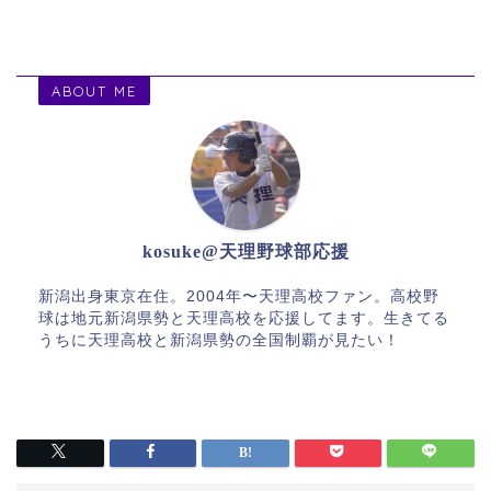
ABOUT ME
kosuke@天理野球部応援
新潟出身東京在住。2004年〜天理高校ファン。高校野
球は地元新潟県勢と天理高校を応援してます。生きてる
うちに天理高校と新潟県勢の全国制覇が見たい！