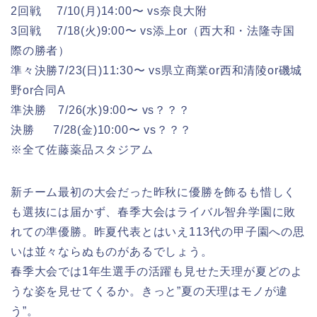
2回戦 7/10(月)14:00〜 vs奈良大附
3回戦 7/18(火)9:00〜 vs添上or（西大和・法隆寺国
際の勝者）
準々決勝7/23(日)11:30〜 vs県立商業or西和清陵or磯城
野or合同A
準決勝 7/26(水)9:00〜 vs？？？
決勝 7/28(金)10:00〜 vs？？？
※全て佐藤薬品スタジアム
新チーム最初の大会だった昨秋に優勝を飾るも惜しく
も選抜には届かず、春季大会はライバル智弁学園に敗
れての準優勝。昨夏代表とはいえ113代の甲子園への思
いは並々ならぬものがあるでしょう。
春季大会では1年生選手の活躍も見せた天理が夏どのよ
うな姿を見せてくるか。きっと”夏の天理はモノが違
う”。