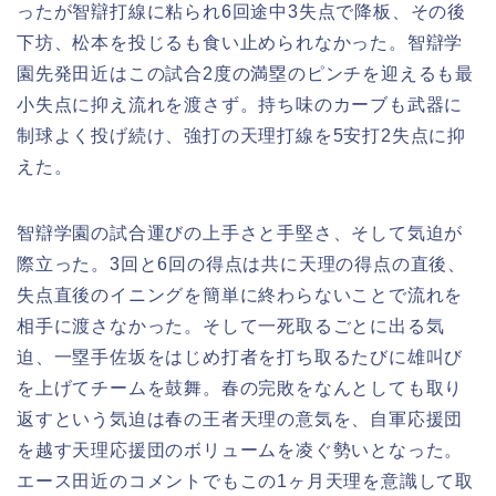
ったが智辯打線に粘られ6回途中3失点で降板、その後
下坊、松本を投じるも食い止められなかった。智辯学
園先発田近はこの試合2度の満塁のピンチを迎えるも最
小失点に抑え流れを渡さず。持ち味のカーブも武器に
制球よく投げ続け、強打の天理打線を5安打2失点に抑
えた。
智辯学園の試合運びの上手さと手堅さ、そして気迫が
際立った。3回と6回の得点は共に天理の得点の直後、
失点直後のイニングを簡単に終わらないことで流れを
相手に渡さなかった。そして一死取るごとに出る気
迫、一塁手佐坂をはじめ打者を打ち取るたびに雄叫び
を上げてチームを鼓舞。春の完敗をなんとしても取り
返すという気迫は春の王者天理の意気を、自軍応援団
を越す天理応援団のボリュームを凌ぐ勢いとなった。
エース田近のコメントでもこの1ヶ月天理を意識して取