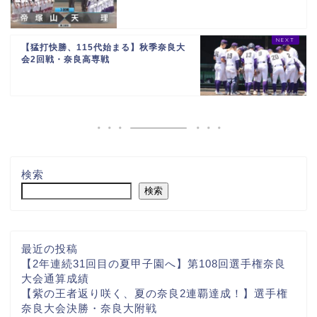
【猛打快勝、115代始まる】秋季奈良大
会2回戦・奈良高専戦
検索
検索
最近の投稿
【2年連続31回目の夏甲子園へ】第108回選手権奈良
大会通算成績
【紫の王者返り咲く、夏の奈良2連覇達成！】選手権
奈良大会決勝・奈良大附戦