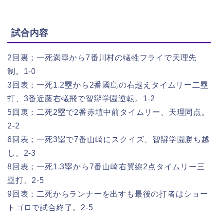
試合内容
2回裏；一死満塁から7番川村の犠牲フライで天理先
制。1-0
3回表；一死1.2塁から2番國島の右越えタイムリー二塁
打、3番近藤右犠飛で智辯学園逆転。1-2
5回裏；二死2塁で2番赤埴中前タイムリー、天理同点。
2-2
6回表；一死3塁で7番山崎にスクイズ、智辯学園勝ち越
し。2-3
8回表；一死1.3塁から7番山崎右翼線2点タイムリー三
塁打。2-5
9回表；二死からランナーを出すも最後の打者はショー
トゴロで試合終了。2-5