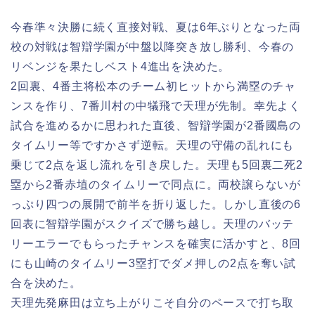
今春準々決勝に続く直接対戦、夏は6年ぶりとなった両
校の対戦は智辯学園が中盤以降突き放し勝利、今春の
リベンジを果たしベスト4進出を決めた。
2回裏、4番主将松本のチーム初ヒットから満塁のチャ
ンスを作り、7番川村の中犠飛で天理が先制。幸先よく
試合を進めるかに思われた直後、智辯学園が2番國島の
タイムリー等ですかさず逆転。天理の守備の乱れにも
乗じて2点を返し流れを引き戻した。天理も5回裏二死2
塁から2番赤埴のタイムリーで同点に。両校譲らないが
っぷり四つの展開で前半を折り返した。しかし直後の6
回表に智辯学園がスクイズで勝ち越し。天理のバッテ
リーエラーでもらったチャンスを確実に活かすと、8回
にも山崎のタイムリー3塁打でダメ押しの2点を奪い試
合を決めた。
天理先発麻田は立ち上がりこそ自分のペースで打ち取