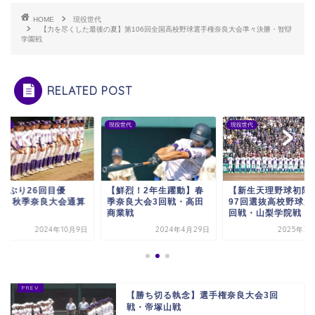
HOME
現役世代
【力を尽くした最後の夏】第106回全国高校野球選手権奈良大会準々決勝・智辯
学園戦
RELATED POST
世代
現役世代
現役世代
2年ぶり26回目優
【鮮烈！2年生躍動】春
【新生天理野球初陣
！】秋季奈良大会通算
季奈良大会3回戦・高田
97回選抜高校野球大会
績
商業戦
回戦・山梨学院戦
2024年10月9日
2024年4月29日
2025年3
【勝ち切る執念】選手権奈良大会3回
戦・帝塚山戦