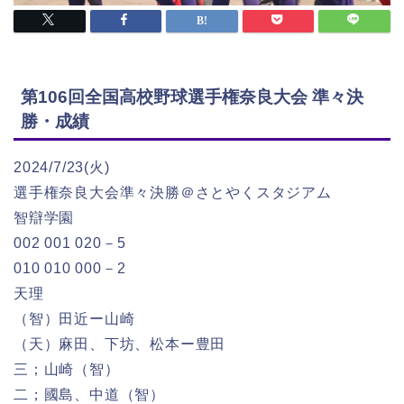
第106回全国高校野球選手権奈良大会 準々決
勝・成績
2024/7/23(火)
選手権奈良大会準々決勝＠さとやくスタジアム
智辯学園
002 001 020－5
010 010 000－2
天理
（智）田近ー山崎
（天）麻田、下坊、松本ー豊田
三；山崎（智）
二；國島、中道（智）