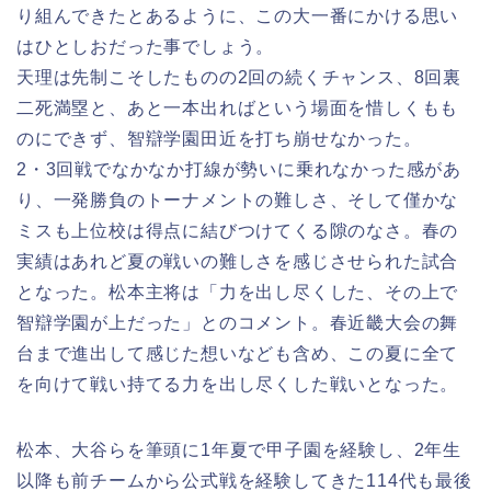
り組んできたとあるように、この大一番にかける思い
はひとしおだった事でしょう。
天理は先制こそしたものの2回の続くチャンス、8回裏
二死満塁と、あと一本出ればという場面を惜しくもも
のにできず、智辯学園田近を打ち崩せなかった。
2・3回戦でなかなか打線が勢いに乗れなかった感があ
り、一発勝負のトーナメントの難しさ、そして僅かな
ミスも上位校は得点に結びつけてくる隙のなさ。春の
実績はあれど夏の戦いの難しさを感じさせられた試合
となった。松本主将は「力を出し尽くした、その上で
智辯学園が上だった」とのコメント。春近畿大会の舞
台まで進出して感じた想いなども含め、この夏に全て
を向けて戦い持てる力を出し尽くした戦いとなった。
松本、大谷らを筆頭に1年夏で甲子園を経験し、2年生
以降も前チームから公式戦を経験してきた114代も最後