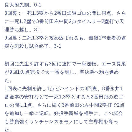
良大附先制。0-1
3回裏；一死1,3塁から2番田畑遊ゴロの間に同点。さら
に一死1,2塁で3番前田左中間2点タイムリー2塁打で天
理勝ち越し。3-1
9回裏；二死1,3塁と攻め込まれるも、最後1塁走者の盗
塁を刺殺し試合終了。3-1
初回に先生を許すも3回に連打で一挙逆転、エース長尾
が9回1失点完投で大一番を制し、
準決勝へ駒を進め
た。
1回表に先制を許し1点ビハインドの3回裏、8番永井1
番金本の安打などで一死1,3塁とすると2番田畑の遊ゴ
ロの間に1点、さらに続く3番前田の左中間2塁打で2点
を追加し一挙に逆転。好投手新城を相手に、この試合
も勝負強くワンチャンスをモノにして主導権を奪っ
た。