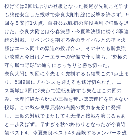
投げては2回戦ぶりの登板となった長尾が先制こそ許す
も終始安定した投球で奈良大附打線に反撃を許さず。9
回を５安打1失点、自身公式戦初の完投勝利で強敵を退
けた。奈良大附とは今春決勝・今夏準決勝に続く3季連
続の対戦、リベンジを期する青のライバルとの準々決
勝はエース同士の緊迫の投げ合い、その中でも勝負強
い攻撃と今日はノーエラーの守備で守り勝ち。”究極の
守り勝つ野球”の通りにきっちりと勝ち切った。
奈良大附は初回に幸先よく先制するも結果この1点止ま
り、5回9回にチャンスを迎えるも逃げ切られた。エー
ス新城は3回に3失点で逆転を許すも失点はこの回の
み、天理打線から6つの三振を奪いほぼ連打を許さない
投球。この秋奈良県屈指の右腕の実力を充分に発揮
し、三度の対戦でまたしても天理と接戦を演じるもあ
と一歩及ばず。早すぎる秋の終わりとなったが今春近
畿ベスト4、今夏奈良ベスト4を経験するメンバーを残