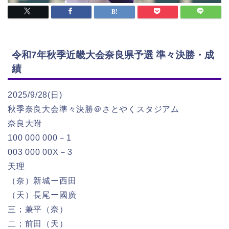
令和7年秋季近畿大会奈良県予選 準々決勝・成
績
2025/9/28(日)
秋季奈良大会準々決勝＠さとやくスタジアム
奈良大附
100 000 000－1
003 000 00X－3
天理
（奈）新城ー西田
（天）長尾ー國廣
三；兼平（奈）
二；前田（天）