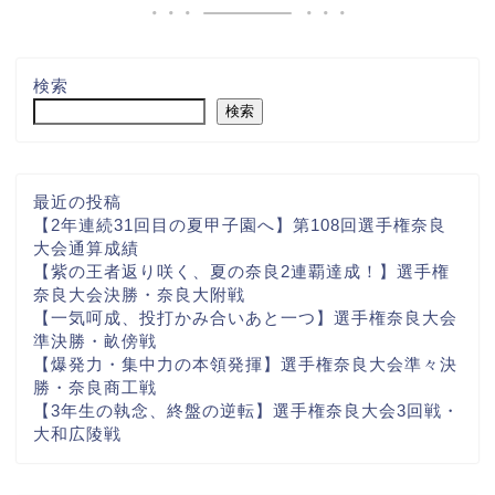
検索
検索
最近の投稿
【2年連続31回目の夏甲子園へ】第108回選手権奈良
大会通算成績
【紫の王者返り咲く、夏の奈良2連覇達成！】選手権
奈良大会決勝・奈良大附戦
【一気呵成、投打かみ合いあと一つ】選手権奈良大会
準決勝・畝傍戦
【爆発力・集中力の本領発揮】選手権奈良大会準々決
勝・奈良商工戦
【3年生の執念、終盤の逆転】選手権奈良大会3回戦・
大和広陵戦