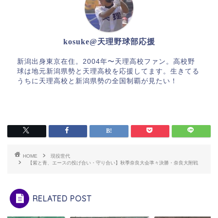
kosuke@天理野球部応援
新潟出身東京在住。2004年〜天理高校ファン。高校野
球は地元新潟県勢と天理高校を応援してます。生きてる
うちに天理高校と新潟県勢の全国制覇が見たい！
HOME
現役世代
【紫と青、エースの投げ合い・守り合い】秋季奈良大会準々決勝・奈良大附戦
RELATED POST