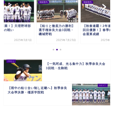
世代
現役世代
現役世代
祝卒業！】天理野球部
【粘りと徹底力の勝利】
【秋春連覇！2年連続
14代の戦い
選手権奈良大会3回戦・
回目優勝！】春季奈
磯城野戦
会通算成績
2025年3月1日
2025年7月23日
2025年5
【一気呵成、光る集中力】秋季奈良大会
3回戦・生駒戦
【雨中の粘り合い制し近畿へ】秋季奈良
大会準決勝・橿原学院戦