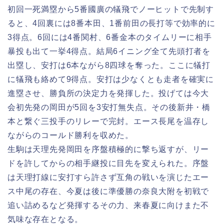
初回一死満塁から5番國廣の犠飛でノーヒットで先制す
ると、4回裏には8番本田、1番前田の長打等で効率的に
3得点。6回には4番関村、6番金本のタイムリーに相手
暴投も出て一挙4得点。結局6イニング全て先頭打者を
出塁し、安打は6本ながら8四球を奪った。ここに犠打
に犠飛も絡めて9得点。安打は少なくとも走者を確実に
進塁させ、勝負所の決定力を発揮した。投げては今大
会初先発の岡田が5回を3安打無失点。その後新井・橋
本と繋ぐ三投手のリレーで完封。エース長尾を温存し
ながらのコールド勝利を収めた。
生駒は天理先発岡田を序盤積極的に撃ち返すが、リー
ドを許してからの相手継投に目先を変えられた。序盤
は天理打線に安打すら許さず互角の戦いを演じたエー
ス中尾の存在、今夏は後に準優勝の奈良大附を初戦で
追い詰めるなど発揮するその力、来春夏に向けまた不
気味な存在となる。