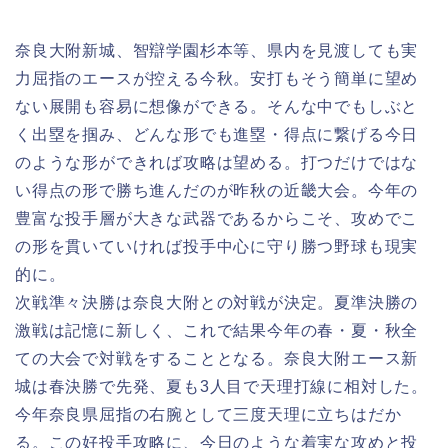
奈良大附新城、智辯学園杉本等、県内を見渡しても実
力屈指のエースが控える今秋。安打もそう簡単に望め
ない展開も容易に想像ができる。そんな中でもしぶと
く出塁を掴み、どんな形でも進塁・得点に繋げる今日
のような形ができれば攻略は望める。打つだけではな
い得点の形で勝ち進んだのが昨秋の近畿大会。今年の
豊富な投手層が大きな武器であるからこそ、攻めでこ
の形を貫いていければ投手中心に守り勝つ野球も現実
的に。
次戦準々決勝は奈良大附との対戦が決定
。夏準決勝の
激戦は記憶に新しく、これで結果今年の春・夏・秋全
ての大会で対戦をすることとなる。奈良大附エース新
城は春決勝で先発、夏も3人目で天理打線に相対した。
今年奈良県屈指の右腕として三度天理に立ちはだか
る。この好投手攻略に、今日のような着実な攻めと投