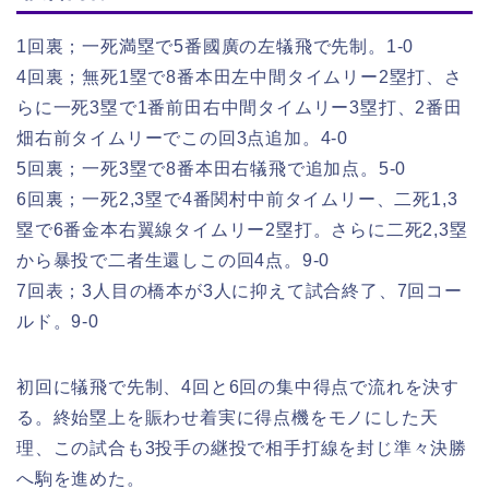
1回裏；一死満塁で5番國廣の左犠飛で先制。1-0
4回裏；無死1塁で8番本田左中間タイムリー2塁打、さ
らに一死3塁で1番前田右中間タイムリー3塁打、2番田
畑右前タイムリーでこの回3点追加。4-0
5回裏；一死3塁で8番本田右犠飛で追加点。5-0
6回裏；一死2,3塁で4番関村中前タイムリー、二死1,3
塁で6番金本右翼線タイムリー2塁打。さらに二死2,3塁
から暴投で二者生還しこの回4点。9-0
7回表；3人目の橋本が3人に抑えて試合終了、7回コー
ルド。9-0
初回に犠飛で先制、4回と6回の集中得点で流れを決す
る。終始塁上を賑わせ着実に得点機をモノにした天
理、この試合も3投手の継投で相手打線を封じ準々決勝
へ駒を進めた。