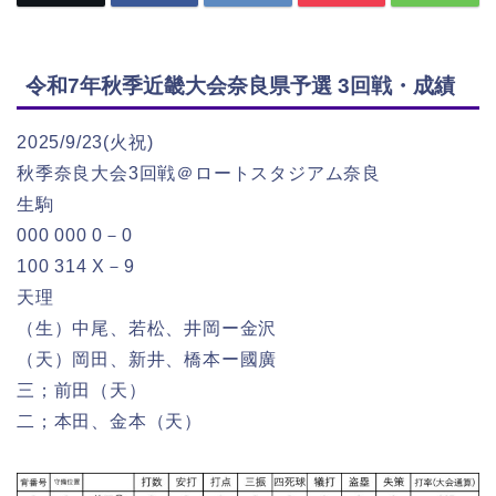
令和7年秋季近畿大会奈良県予選 3回戦・成績
2025/9/23(火祝)
秋季奈良大会3回戦＠ロートスタジアム奈良
生駒
000 000 0－0
100 314 X－9
天理
（生）中尾、若松、井岡ー金沢
（天）岡田、新井、橋本ー國廣
三；前田（天）
二；本田、金本（天）