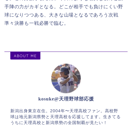
手陣の力がカギとなる。どこが相手でも
負けにくい野
球になりつつある、大きな山場となるであろう次戦
準々決勝も一戦必勝で臨む。
ABOUT ME
kosuke@天理野球部応援
新潟出身東京在住。2004年〜天理高校ファン。高校野
球は地元新潟県勢と天理高校を応援してます。生きてる
うちに天理高校と新潟県勢の全国制覇が見たい！