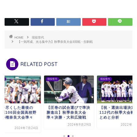
HOME
現役世代
【一気呵成、光る集中力】秋季奈良大会3回戦・生駒戦
RELATED POST
世代
現役世代
現役世代
力を尽くした最後の
【圧巻の試合運びで準決
【祝・選抜出場決定
】第106回全国高校野
勝進出】秋季奈良大会
112代の秋季大会戦
選手権奈良大会準々
準々決勝・大和広陵戦
とめと分析
.
2024年9月29日
2022年1
2024年7月24日