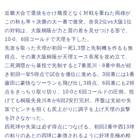
近畿大会で選抜をかけ幾度となく対戦を重ねた両雄が
この秋も準々決勝の大一番で激突。奈良2位vs大阪1位
の対戦は、大阪桐蔭が力と質の差を見せつける形で、
10-0、6回コールドで天理を下した。
先攻を取った天理が初回一死1,3塁と先制機を作るも無
得点。その裏大阪桐蔭が天理エース長尾を攻め立て、
二死満塁から暴投で先制すると7番黒川・8番中島が続
き初回一挙5得点で試合を優位に進める。3回裏には1番
藤田に豪快なツーランも飛び出し3得点、6回裏にも2得
点をきっちり取り切り、10-0と6回コールドの圧倒。投
げても桐蔭先発川本が6回2安打完封。序盤は支給や失
策でピンチを招くも尻上がりに調子を上げ天理の反撃
を許さなかった。
四死球や失策は必ず得点につなげる。初回2番中西13球
の粘りのあとの四球に象徴されるように好球見極め相