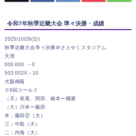
令和7年秋季近畿大会 準々決勝・成績
2025/10/26(日)
秋季近畿大会準々決勝＠さとやくスタジアム
天理
000 000 －0
503 002X－10
大阪桐蔭
※6回コールド
（天）長尾、岡田、橋本ー國廣
（大）川本ー藤田
本；藤田②（大）
三；中島（大）
二；内海（大）