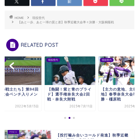
HOME
現役世代
【あと一歩、あと一球の質と差】秋季近畿大会準々決勝・大阪桐蔭戦
RELATED POST
世代
現役世代
現役世代
紫の戦士たち】第94回
【熱闘！紫と青のプライ
【主力の意地、主将
抜大会ベンチ入りメン
ド】選手権奈良大会2回
地】春季奈良大会準
ー！
戦・奈良大附戦
勝・橿原戦
2022年3月13日
2023年7月11日
2025年5
【投打噛み合いコールド発進】秋季近畿