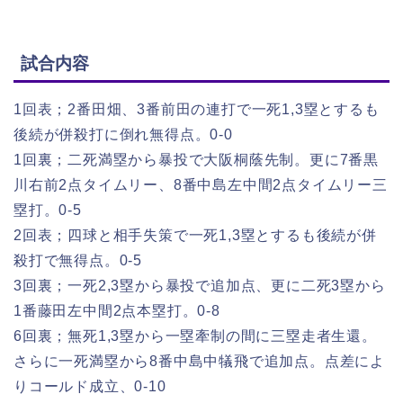
試合内容
1回表；2番田畑、3番前田の連打で一死1,3塁とするも
後続が併殺打に倒れ無得点。0-0
1回裏；二死満塁から暴投で大阪桐蔭先制。更に7番黒
川右前2点タイムリー、8番中島左中間2点タイムリー三
塁打。0-5
2回表；四球と相手失策で一死1,3塁とするも後続が併
殺打で無得点。0-5
3回裏；一死2,3塁から暴投で追加点、更に二死3塁から
1番藤田左中間2点本塁打。0-8
6回裏；無死1,3塁から一塁牽制の間に三塁走者生還。
さらに一死満塁から8番中島中犠飛で追加点。点差によ
りコールド成立、0-10