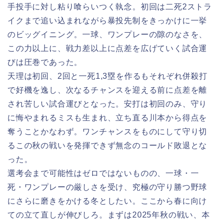
手投手に対し粘り喰らいつく執念。初回は二死2ストラ
イクまで追い込まれながら暴投先制をきっかけに一挙
のビッグイニング。一球、ワンプレーの隙のなさを、
この力以上に、戦力差以上に点差を広げていく試合運
びは圧巻であった。
天理は初回、2回と一死1,3塁を作るもそれぞれ併殺打
で好機を逸し、次なるチャンスを迎える前に点差を離
され苦しい試合運びとなった。安打は初回のみ、守り
に悔やまれるミスも生まれ、立ち直る川本から得点を
奪うことかなわず。ワンチャンスをものにして守り切
るこの秋の戦いを発揮できず無念のコールド敗退とな
った。
選考会まで可能性はゼロではないものの、一球・一
死・ワンプレーの厳しさを受け、究極の守り勝つ野球
にさらに磨きをかける冬としたい。ここから春に向け
ての立て直しが伸びしろ。まずは2025年秋の戦い、本