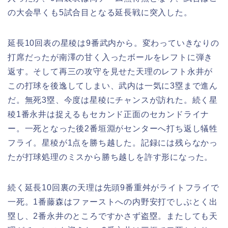
の大会早くも5試合目となる延長戦に突入した。
延長10回表の星稜は9番武内から。変わっていきなりの
打席だったが南澤の甘く入ったボールをレフトに弾き
返す。そして再三の攻守を見せた天理のレフト永井が
この打球を後逸してしまい、武内は一気に3塁まで進ん
だ。無死3塁、今度は星稜にチャンスが訪れた。続く星
稜1番永井は捉えるもセカンド正面のセカンドライナ
ー。一死となった後2番垣淵がセンターへ打ち返し犠牲
フライ。星稜が1点を勝ち越した。記録には残らなかっ
たが打球処理のミスから勝ち越しを許す形になった。
続く延長10回裏の天理は先頭9番重舛がライトフライで
一死。1番藤森はファーストへの内野安打でしぶとく出
塁し、2番永井のところですかさず盗塁。またしても天