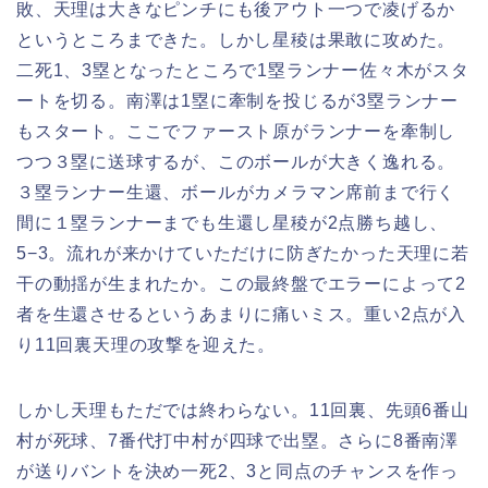
敗、天理は大きなピンチにも後アウト一つで凌げるか
というところまできた。しかし星稜は果敢に攻めた。
二死1、3塁となったところで1塁ランナー佐々木がスタ
ートを切る。南澤は1塁に牽制を投じるが3塁ランナー
もスタート。ここでファースト原がランナーを牽制し
つつ３塁に送球するが、このボールが大きく逸れる。
３塁ランナー生還、ボールがカメラマン席前まで行く
間に１塁ランナーまでも生還し星稜が2点勝ち越し、
5−3。流れが来かけていただけに防ぎたかった天理に若
干の動揺が生まれたか。この最終盤でエラーによって2
者を生還させるというあまりに痛いミス。重い2点が入
り11回裏天理の攻撃を迎えた。
しかし天理もただでは終わらない。11回裏、先頭6番山
村が死球、7番代打中村が四球で出塁。さらに8番南澤
が送りバントを決め一死2、3と同点のチャンスを作っ