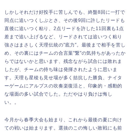
しかしそれだけ好投手に苦しんでも、終盤8回に一打で
同点に追いつくしぶとさ、その後9回に許したリードも
直後に追いつく粘り、2点リードを許した11回裏も1点
差まで追い上げるなど、リードされては追いつく粘り
強さはまさしく天理伝統の”底力”。最後まで相手を苦し
め、その裏にはチームの合言葉”繋”の気持ちがあったか
らではないかと思います、残念ながら試合には敗れま
したが、チームの持ち味は発揮されたように思いま
す。天理も星稜も見せ場が多く拮抗した勝負、ナイタ
ーゲームにアルプスの吹奏楽復活と、印象的・感動的
な場面の多い試合でした。ただやはり負けは悔し
い。。
今月から春季大会も始まり、これから最後の夏に向け
ての戦いは始まります。選抜のこの悔しい敗戦にも前