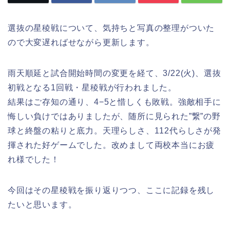
選抜の星稜戦について、気持ちと写真の整理がついた
ので大変遅ればせながら更新します。
雨天順延と試合開始時間の変更を経て、3/22(火)、選抜
初戦となる1回戦・星稜戦が行われました。
結果はご存知の通り、4−5と惜しくも敗戦。強敵相手に
悔しい負けではありましたが、随所に見られた”繋”の野
球と終盤の粘りと底力。天理らしさ、112代らしさが発
揮された好ゲームでした。改めまして両校本当にお疲
れ様でした！
今回はその星稜戦を振り返りつつ、ここに記録を残し
たいと思います。