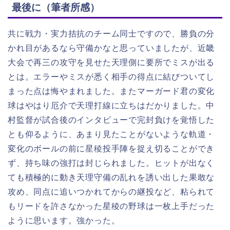
最後に（筆者所感）
共に戦力・実力拮抗のチーム同士ですので、勝負の分
かれ目があるなら守備かなと思っていましたが、近畿
大会で再三の攻守を見せた天理側に要所でミスが出る
とは。エラーやミスが悉く相手の得点に結びついてし
まった点は悔やまれました。またマーガード君の変化
球はやはり厄介で天理打線に立ちはだかりました。中
村監督が試合後のインタビューで完封負けを覚悟した
とも仰るように、あまり見たことがないような軌道・
変化のボールの前に星稜投手陣を捉え切ることができ
ず、持ち味の強打は封じられました。ヒットが出なく
ても積極的に動き天理守備の乱れを誘い出した果敢な
攻め、同点に追いつかれてからの継投など、粘られて
もリードを許さなかった星稜の野球は一枚上手だった
ように思います。強かった。