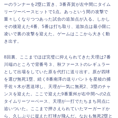
ーのランナーを2塁に置き、3番斉賀が左中間にタイム
リーツーベースヒットで1点。あっという間の攻撃で
重々しくなりつつあった試合の追加点が入る。しかし
その後迎えた4番、5番は打ち取り、追加点は最小限に
凌いで裏の攻撃を迎えた。ゲームはここから大きく動
き出す。
8回裏、ここまでほぼ完璧に抑えられてきた天理は7番
川端のところで背番号３、秋ファーストのレギュラー
として出場をしていた原を代打に送り出す。原が四球
を選び無死1塁、続く8番南澤の送りバントを星稜の捕
手佐々木が悪送球し、天理が一気に無死2、3塁のチャ
ンスを迎えた。ここで迎えた9番重舛が右中間への2点
タイムリーツーベース、天理が一打でたちまち同点に
追いついた。ここまで押さえられていたマーガードか
ら、久しぶりに捉えた打球が飛んだ。なおも無死2塁と