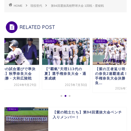
HOME
現役世代
第94回選抜高校野球大会 1回戦・星稜戦
RELATED POST
世代
現役世代
現役世代
圧巻の試合運びで準決
【”覇氣”天理113代の
【紫の王者返り咲く
進出】秋季奈良大会
夏】選手権奈良大会・通
の奈良2連覇達成！
々決勝・大和広陵戦
算成績
手権奈良大会決勝・
良...
2024年9月29日
2023年7月30日
2026年7月
【紫の戦士たち】第94回選抜大会ベンチ
入りメンバー！