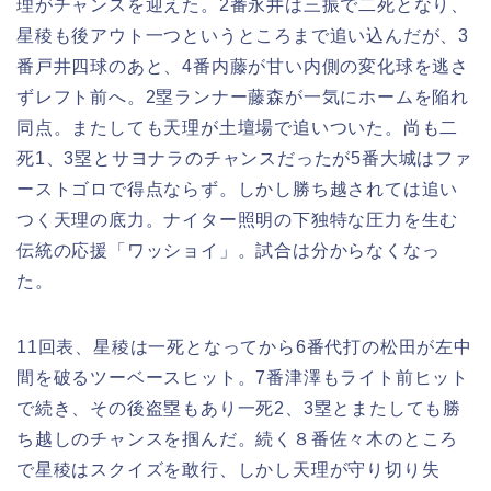
理がチャンスを迎えた。2番永井は三振で二死となり、
星稜も後アウト一つというところまで追い込んだが、3
番戸井四球のあと、4番内藤が甘い内側の変化球を逃さ
ずレフト前へ。2塁ランナー藤森が一気にホームを陥れ
同点。またしても天理が土壇場で追いついた。尚も二
死1、3塁とサヨナラのチャンスだったが5番大城はファ
ーストゴロで得点ならず。しかし勝ち越されては追い
つく天理の底力。ナイター照明の下独特な圧力を生む
伝統の応援「ワッショイ」。試合は分からなくなっ
た。
11回表、星稜は一死となってから6番代打の松田が左中
間を破るツーベースヒット。7番津澤もライト前ヒット
で続き、その後盗塁もあり一死2、3塁とまたしても勝
ち越しのチャンスを掴んだ。続く８番佐々木のところ
で星稜はスクイズを敢行、しかし天理が守り切り失