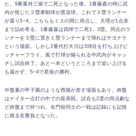
た。9番重舛三振で二死となった後、1番藤森の時に武
内が投じた２塁牽制球が悪送球。これで３塁ランナー
が還り5−4、こちらもミスの間に得点し、天理が1点差
まで詰め寄る。1番藤森は四球で二死1、3塁。同点のラ
ンナーを３塁に置き１塁ランナーまで帰ればサヨナラ
という場面。しかし2番代打大川は3球目を打ち上げピ
ッチャーフライ。風で打球が煽られる中武内がキャッ
チし試合終了。あと一本というところまで追い上げる
も届かず、5−4で星稜の勝利。
中盤夏の甲子園のような西陽が差す場面もあり、終盤
はナイター点灯の中での延長戦。試合も2度の同点劇な
ど終盤まで持つれ、名門校同士の一戦は記録にも記憶
に残る名勝負となった。