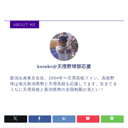
ABOUT ME
kosuke@天理野球部応援
新潟出身東京在住。2004年〜天理高校ファン。高校野
球は地元新潟県勢と天理高校を応援してます。生きてる
うちに天理高校と新潟県勢の全国制覇が見たい！