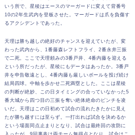
いう所で、星稜はエースのマーガードに変えて背番号
10の2年生武内を登板させた。マーガードは爪を負傷す
るアクシデントであった。
天理は勝ち越しの絶好のチャンスを迎えていたが、変
わった武内から、1番藤森レフトフライ、2番永井三振
で二死。ここで天理頼みの3番戸井、4番内藤を迎える
という所だったが、星稜にもデータはあったか。3番戸
井を申告敬遠とし、4番内藤も厳しいボールを投げ続け
結局四球。中軸を歩かせ二死満塁とした。ここは星稜
の判断が絶妙、この日タイミングの合っていなかった5
番大城から四つ目の三振を奪い絶体絶命のピンチを凌
いだ。天理はこの日初めて試合の流れたきたかに見え
たが勝ち越すには至らず。一打出れば試合を決めるか
という場面同点止まりとなり、試合は最終回の攻防に
入ったが、9回裏表は両チーム無得点となり、試合はこ