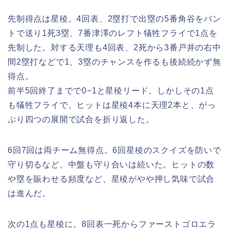
先制得点は星稜。4回表、2塁打で出塁の5番角谷をバン
トで送り1死3塁、7番津澤のレフト犠牲フライで1点を
先制した。対する天理も4回表、2死から3番戸井の右中
間2塁打などで1、3塁のチャンスを作るも後続続かず無
得点。
前半5回終了までで0−1と星稜リード。しかしその1点
も犠牲フライで、ヒットは星稜4本に天理2本と、がっ
ぷり四つの展開で試合を折り返した。
6回7回は両チーム無得点。6回星稜のスクイズを防いで
守り切るなど、中盤も守り合いは続いた。ヒットの数
や塁を賑わせる頻度など、星稜がやや押し気味で試合
は進んだ。
次の1点も星稜に。8回表一死からファーストゴロエラ